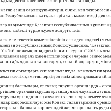
ьдық-әдептілік бейнесіне жоғары талаптар қояды.
метші өзінің барлық күш-жігерін, білімі мен тәжірибесін
тан Республикасына қалтқысыз әрі адал қызмет етеді деп се
лер өз қызметінде Қазақстан Республикасының Тұңғыш 
е оны дәйекті түрде жүзеге асыруға тиіс.
касы мемлекеттік қызметшілерінің осы әдеп кодексі (Мем
 Қазақстан Республикасының Конституциясына, "Қазақстан
"Сыбайлас жемқорлыққа қарсы іс-қимыл туралы" 2015 жылғ
ылданған моральдық-әдептілік нормаларына сәйкес мемл
жалпы қабылданған талаптарды, сондай-ақ олардың мінез-
екеттік органдарға сенімін нығайтуға, мемлекеттік қыз
мемлекеттік қызметшілердің әдепсіз мінез-құлық жағдай
ндардың басшылары, орталық атқарушы органдарда – ор
тәртіппен орталық атқарушы органдардың жауапты хатш
 атқарушы органдардың жауапты хатшылары немесе ата
гандардың басшылары осы Кодекс талаптарының орындал
тарында баршаға көрінетіндей жерде орналастыруды қа