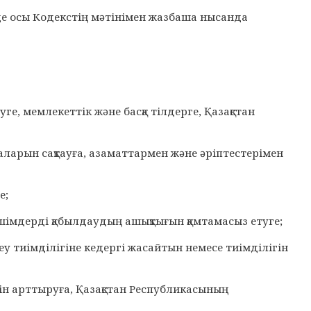
мде осы Кодекстің мәтінімен жазбаша нысанда
уге, мемлекеттік және басқа тілдерге, Қазақстан
маларын сақтауға, азаматтармен және әріптестерімен
е;
ешімдерді қабылдаудың ашықтығын қамтамасыз етуге;
еу тиімділігіне кедергі жасайтын немесе тиімділігін
лігін арттыруға, Қазақстан Республикасының