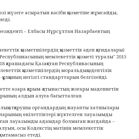
 өзі жүзеге асыратын кәсіби қызметіне жұмсайды,
неді.
Президенті – Елбасы Нұрсұлтан Назарбаевтың
лекеттік қызметшілердің қызметтік әдеп қағидалары)
 Республикасының мемлекеттік қызметі туралы" 2015
ы 18 қарашадағы Қазақстан Республикасының
екеттік қызметшілердің моральдық-әдептілік
құлқының негізгі стандарттарын белгілейді.
метте өзара қарым-қатынастың жоғары мәдениетін
ларының алдын алуға бағытталған.
талық атқарушы органдардың жауапты хатшылары
ыларының өкілеттіктері жүктелген лауазымды
лған лауазымды адамдар болмаған жағдайда –
уын, осы Кодекстің мәтінін мемлекеттік
мтамасыз етеді.