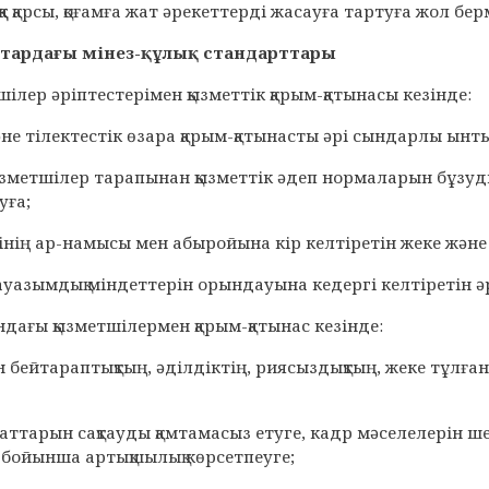
ққа қарсы, қоғамға жат әрекеттерді жасауға тартуға жол бер
астардағы мінез-құлық стандарттары
шілер әріптестерімен қызметтік қарым-қатынасы кезінде:
әне тілектестік өзара қарым-қатынасты әрі сындарлы ынты
 қызметшілер тарапынан қызметтік әдеп нормаларын бұз
уға;
нің ар-намысы мен абыройына кір келтіретін жеке және кә
лауазымдық міндеттерін орындауына кедергі келтіретін әр
ндағы қызметшілермен қарым-қатынас кезінде:
ымен бейтараптықтың, әділдіктің, риясыздықтың, жеке тұл
даттарын сақтауды қамтамасыз етуге, кадр мәселелерін ш
і бойынша артықшылық көрсетпеуге;