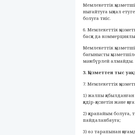
Мемлекеттік қызметші
нығайтуға ықпал етуг
болуға тиіс.
6. Мемлекеттік қызме
басқа да коммерциялы
Мемлекеттік қызметші
бағынысты қызметшілер
мәжбүрлей алмайды.
3. Қызметтен тыс у
7. Мемлекеттік қызмет
1) жалпы қабылданған
қадiр-қасиетiн және қ
2) қарапайым болуға, 
пайдаланбауға;
3) өз тарапынан қоғам