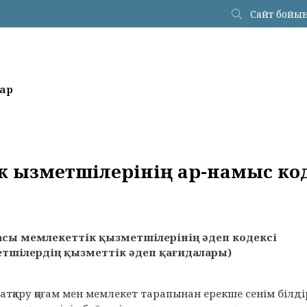
ар
 қызметшiлерiнiң ар-намыс ко
касы мемлекеттік қызметшілерінің әдеп кодексі
тшілердің қызметтік әдеп қағидалары)
т атқару қоғам мен мемлекет тарапынан ерекше сенім біл