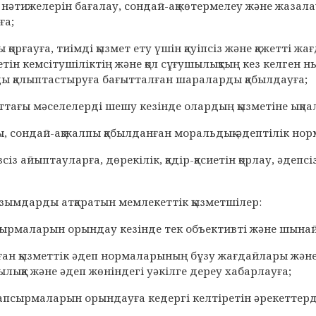
ң нәтижелерін бағалау, сондай-ақ көтермелеу және жазал
ға;
ы қорғауға, тиімді қызмет ету үшін қауіпсіз және қажетті 
иетін кемсітушіліктің және қол сұғушылықтың кез келге
ды қалыптастыруға бағытталған шараларды қабылдауға;
аттағы мәселелерді шешу кезінде олардың қызметіне ықпал
қтарды, сондай-ақ жалпы қабылданған моральдық-әдептілік
зсіз айыптауларға, дөрекілік, қадір-қасиетін қорлау, әдеп
азымдарды атқаратын мемлекеттік қызметшілер:
ырмаларын орындау кезінде тек объективті және шынай
лған қызметтік әдеп нормаларының бұзу жағдайлары және м
лыққа және әдеп жөніндегі уәкілге дереу хабарлауға;
псырмаларын орындауға кедергі келтіретін әрекеттерді