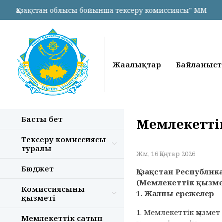
 облысы бойынша тексеру комиссиясы" ММ
Жаңалықтар
Байланыст
Басты бет
Мемлекеттік
Тексеру комиссиясы
туралы
Жм, 16 Қаңтар 2026
Бюджет
Қазақстан Республи
(Мемлекеттік қызме
Комиссиясының
1. Жалпы ережелер
қызметі
1. Мемлекеттік қызме
Мемлекеттік сатып