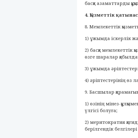
басқа азаматтарды құқы
4. Қызметтік қатын
8. Мемлекеттік қызмет
1) ұжымда іскерлік ж
2) басқа мемлекеттік
өзге шаралар қабылда
3) ұжымда әріптестері
4) әріптестерінің өз 
9. Басшылар қарамағы
1) өзінің мінез-құлқ
үлгісі болуға;
2) меритократия қағи
берілгендік белгілер