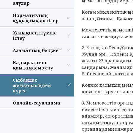
қызметшілердің морал
алулар
Қоғам мемлекеттік қыз
Нормативтық-
өзінің Отаны – Қазақс
құқықтық актілер
Мемлекеттік қызметші
Халықпен жұмыс
саясатын жақтауға жән
істеу
2. Қазақстан Республи
Азаматтық бюджет
(бұдан әрі – Кодекс)
жылғы 23 қарашадағы, 
Кадырлармен
заңдарына, жалпы қаб
қамтамасыз ету
бейнесіне қойылатын 
Сыбайлас
Кодекс халықтың мемл
жемқорлықпен
күрес
қалыптастыруға және 
Онлайн-сауалнама
3. Мемлекеттік орга
немесе белгіленген 
адамдар, ал орталық
орталық атқарушы ор
органдардың ғимарат