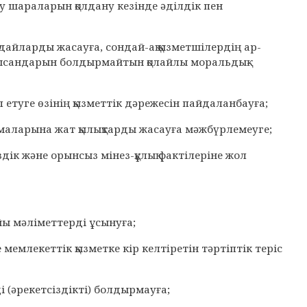
ау шараларын қолдану кезінде әділдік пен
жағдайларды жасауға, сондай-ақ қызметшілердің ар-
н нысандарын болдырмайтын қолайлы моральдық-
 етуге өзінің қызметтік дәрежесін пайдаланбауға;
 нормаларына жат қылықтарды жасауға мәжбүрлемеуге;
сіздік және орынсыз мінез-құлық фактілеріне жол
ы мәліметтерді ұсынуға;
емлекеттік қызметке кір келтiретін тәртіптік теріс
 (әрекетсіздікті) болдырмауға;