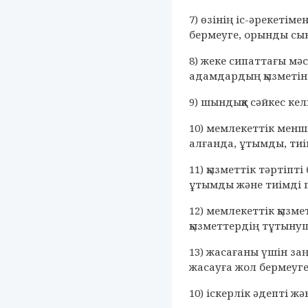
7) өзінің іс-әрекетім
бермеуге, орынды сын
8) жеке сипаттағы мә
адамдардың қызметіне
9) шындыққа сәйкес ке
10) мемлекеттік менші
алғанда, ұтымды, тиім
11) қызметтік тәртіпт
ұтымды және тиімді 
12) мемлекеттік қызм
қызметтердің тұтыну
13) жасағаны үшін заң
жасауға жол бермеуге
10) іскерлік әдепті жә