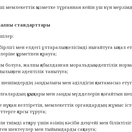
тші мемлекеттік қызметке тұрғаннан кейін үш күн мерзі
жалпы стандарттары
шілер:
бірлігі мен елдегі ұлтаралық келісімді нығайтуға ықпал ет
еріне құрметпен қарауға;
айым болуға, жалпы қабылданған моральдық-әдептілік нор
йылық пен әдептілік танытуға;
н шешімдердің заңдылығы мен әділдігін қамтамасыз етуг
ұлғалардың құқықтары мен заңды мүдделерін қозғайтын ш
е нұқсан келтіретін, мемлекеттік органдардың жұмыс іст
ттерге қарсы тұруға;
рін тиімді атқару үшін өзінің кәсіби деңгейі мен білікті
ген шектеулер мен тыйымдарды сақтауға;