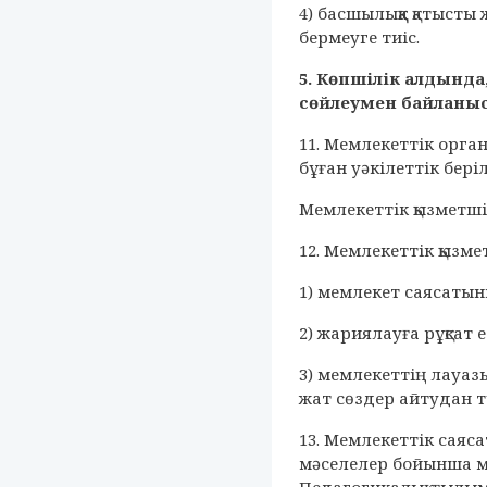
4) басшылыққа қатыст
бермеуге тиіс.
5. Көпшілік алдынд
сөйлеумен байланы
11. Мемлекеттік орга
бұған уәкілеттік бер
Мемлекеттік қызметші
12. Мемлекеттік қызме
1) мемлекет саясатын
2) жариялауға рұқсат 
3) мемлекеттің лауаз
жат сөздер айтудан т
13. Мемлекеттік саяс
мәселелер бойынша м