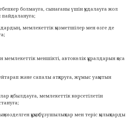
 себепкер болмауға, сынағаны үшін қудалауға жол
н пайдалануға;
дардың, мемлекеттік қызметшілер мен өзге де
а;
н мемлекеттік меншікті, автокөлік құралдарын қоса
 бейтарап және сапалы атқаруға, жұмыс уақытын
лар қабылдауға, мемлекеттік көрсетілетін
тануға;
 көзделген құқық бұзушылықтар мен теріс қылықтарды