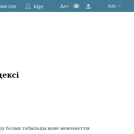
A
+
КАЗ
Кіру
A
дексі
діру болып табылады және мемлекеттік