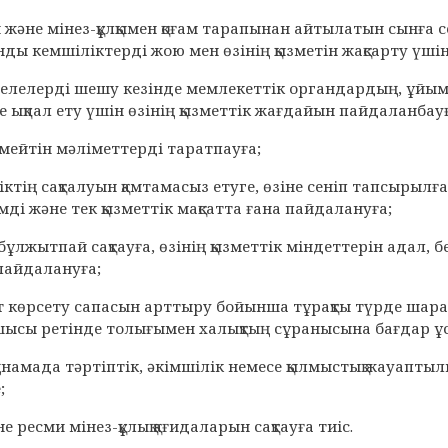
ен және мінез-құлқымен қоғам тарапынан айтылатын сынға
ды кемшіліктерді жою мен өзінің қызметін жақсарту үші
селелерді шешу кезінде мемлекеттік органдардың, ұйым
 ықпал ету үшін өзінің қызметтік жағдайын пайдаланбауғ
лмейтін мәліметтерді таратпауға;
ктің сақталуын қамтамасыз етуге, өзіне сеніп тапсырылға
ді және тек қызметтік мақсатта ғана пайдалануға;
і бұлжытпай сақтауға, өзінің қызметтік міндеттерін адал,
пайдалануға;
ет көрсету сапасын арттыру бойынша тұрақты түрде шара
шысы ретінде толығымен халықтың сұранысына бағдар ұс
намада тәртіптік, әкімшілік немесе қылмыстық жауаптылық
;
не ресми мінез-құлық қағидаларын сақтауға тиіс.