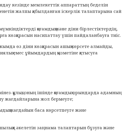
ындау кезінде мемлекеттік аппараттың беделін
ленетін жалпы қабылданған іскерлік талаптарына сай
мкіндіктерді қоғамдық және діни бірлестіктердің,
рға көзқарасын насихаттау үшін пайдаланбауға тиіс.
ымда өз діни көзқарасын ашық көрсете алмайды,
циялық емес ұйымдардың қызметіне қатысуға
мінез-құлық, оның ішінде қоғамдық орындарда адамның
болу жағдайларына жол бермеуге;
зымдық жағдайын баса көрсетпеуге және
ғушылыққа әкелетін заңнама талаптарын бұзуға және