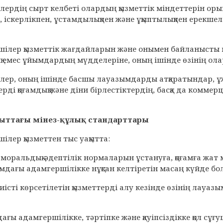
лердің сырт келбеті олардың қызметтік міндеттерін ор
е, іскерлікпен, ұстамдылықпен және ұқыптылықпен ерекше
тшілер қызметтік жағдайларын және онымен байланысты мү
қ емес ұйымдардың мүдделеріне, оның ішінде өзінің ола
лер, оның ішінде басшы лауазымдарды атқаратындар, ұж
ді қоғамдық және діни бірлестіктердің, басқа да коммер
ақыттағы мінез-құлық стандарттары
шілер қызметтен тыс уақытта:
 моральдық-әдептілік нормаларын ұстануға, қоғамға жат 
оғамдағы адамгершілікке нұқсан келтіретін масаң күйде 
тиісті көрсетілетін қызметтерді алу кезінде өзінің лауа
дағы адамгершілікке, тәртіпке және қауіпсіздікке қол сұ