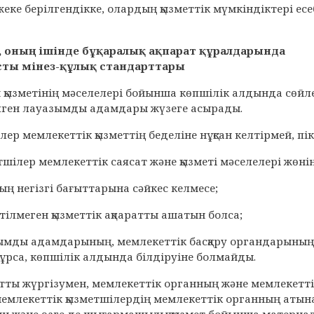
ы жеке берілгендікке, олардың қызметтік мүмкіндіктері е
а, оның ішінде бұқаралық ақпарат құралдарында
сты мінез-құлық стандарттары
н қызметінің мәселелері бойынша көпшілік алдында сөй
ілген лауазымды адамдары жүзеге асырады.
лер мемлекеттік қызметтің беделіне нұқсан келтірмей, п
тшілер мемлекеттік саясат және қызметі мәселелері жөнінде
ың негізгі бағыттарына сәйкес келмесе;
етілмеген қызметтік ақпаратты ашатын болса;
ымды адамдарының, мемлекеттік басқару органдарының, 
ұрса, көпшілік алдында білдіруіне болмайды.
атты жүргізумен, мемлекеттік органның және мемлекетті
емлекеттік қызметшілердің мемлекеттік органның аты