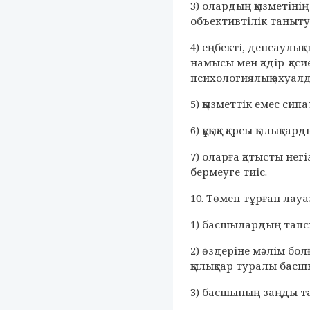
3) олардың қызметіні
объективтілік таныту
4) еңбекті, денсаулықт
намысы мен қадір-қас
психологиялық ахуал
5) қызметтік емес сип
6) құқыққа қарсы қылы
7) оларға қатысты негі
бермеуге тиіс.
10. Төмен тұрған лау
1) басшылардың тапс
2) өздеріне мәлім бо
қылықтар туралы басшы
3) басшының заңды та