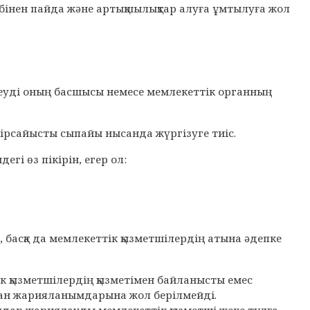
себінен пайда және артықшылықтар алуға ұмтылуға жол
леуді оның басшысы немесе мемлекеттік органның
ікірсайысты сыпайы нысанда жүргізуге тиіс.
гі өз пікірін, егер ол:
басқа да мемлекеттік қызметшілердің атына әдепке
к қызметшілердің қызметімен байланысты емес
нан жарияланымдарына жол берілмейді.