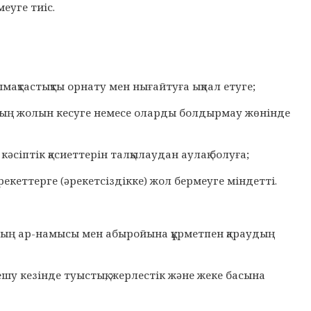
меуге тиіс.
мақтастықты орнату мен нығайтуға ықпал етуге;
удың жолын кесуге немесе оларды болдырмау жөнінде
сіптік қасиеттерін талқылаудан аулақ болуға;
екеттерге (әрекетсіздікке) жол бермеуге міндетті.
ғаның ар-намысы мен абыройына құрметпен қараудың
ешу кезінде туыстық, жерлестік және жеке басына