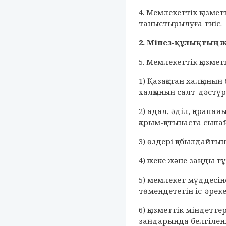
4. Мемлекеттік қызме
таныстырылуға тиіс.
2. Мінез-құлықтың 
5. Мемлекеттік қызмет
1) Қазақстан халқының 
халқының салт-дәстүрл
2) адал, әділ, қарап
қарым-қатынаста сыпа
3) өздері қабылдайты
4) жеке және заңды т
5) мемлекет мүддесін
төмендететін іс-әреке
6) қызметтік міндетте
заңдарында белгілен