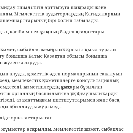
ындау тиімділігін арттыруға шақырады және
былады. Мемлекеттік аудиторлардың Қағидалардың
ау өлшемшарттарының бірі болып табылады.
ң кәсіби мінез-құлқының 8 әдеп қағидаттары
змет, сыбайлас жемқорлыққа қарсы іс-қимыл туралы
ту бойынша Батыс Қазақстан облысы бойынша
н жүзеге асыруда.
алдын алуды, қызметтік әдеп нормаларының сақталуын
еді, мемлекеттік қызметшілерге консультациялық
мдеседі, қызметшілердің құқықтары бұзылған
ттік органның басшылығына құқық бұзушылықтарды
зеді, азаматтық қоғам институттарымен және басқа
рды қабылдауды жүргізеді.
еліде орналастарылған.
з жұмыстар атқарылды. Мемлекеттік қызмет, сыбайлас