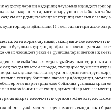
ік аудиторлардың өздерінің лауазымдық міндеттерін ор
аласында моральды қалыптастыру үшін негіз болып та
е сақтауы олардың кәсіби қызметтерінің сапасын бағал
 аудиторларға қойылатын 12 әдеп талаптары және оларды
меттік әдеп нормаларының сақталуын және мемлекеттік қы
дексін бұзушылықтардың профилактикасын қамтамасыз е
а Әдеп жөніндегі уәкіл өз функциялары шегінде қызметі
: әдеп және сыбайлас жемқорлық құқық бұзушылықтарының 
 бақылауды жүзеге асырады, түсіндірме жұмысын жүргіз
ы моральдық-психологиялық ахуалды қалыптастыруға жәрде
қалпына келтіру бойынша шаралар қабылдайды, мемлеке
 себептер мен шарттарды жою бойынша ұсынымдарды енгі
мен өзара іс-қимыл жасайды, қызметшілер мен азаматта
 туралы ақпарат мемлекеттік органда және әлеуметтік ж
п жөніндегі уәкілмен тексеру комиссиясында нақты біра