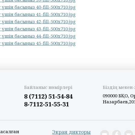
Байланыс нөмірлері
Біздің меке
8 (7112) 51-54-84
090000 БҚО, О
Назарбаев,20
8-7112-51-55-31
жасалған
Экран дикторы