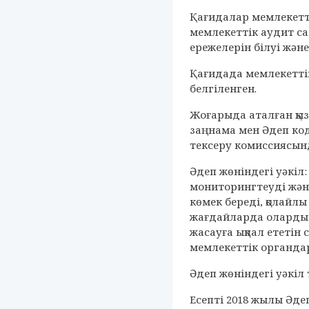
Қағидалар мемлекетт
мемлекеттік аудит с
ережелерін білуі жән
Қағидада мемлекеттік
белгіленген.
Жоғарыда аталған қыз
заңнама мен Әдеп ко
тексеру комиссиясынд
Әдеп жөніндегі уәкіл
мониторингтеуді және
көмек береді, қолайл
жағдайларда оларды 
жасауға ықпал ететін
мемлекеттік органдар
Әдеп жөніндегі уәкіл
Есепті 2018 жылы Әде