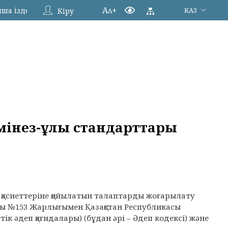
A
+
КАЗ
Кіру
A
інез-құлық стандарттары
к қасиеттеріне қойылатын талаптарды жоғарылату
ағы №153 Жарлығымен Қазақстан Республикасы
ік әдеп қағидалары) (бұдан әрі – Әдеп кодексі) және