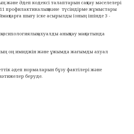
ың және Әдеп кодексі талаптарын сақтау мәселелері
, 11 профилактикалық және түсіндірме жұмыстары
 аймақтарға шығу іске асырылды (оның ішінде 3 -
қ-психологиялық ахуалды анықтау мақсатында
анның оң имиджін және ұжымда жағымды ахуал
еттік әдеп нормаларын бұзу фактілері және
нәтижелер беруде.