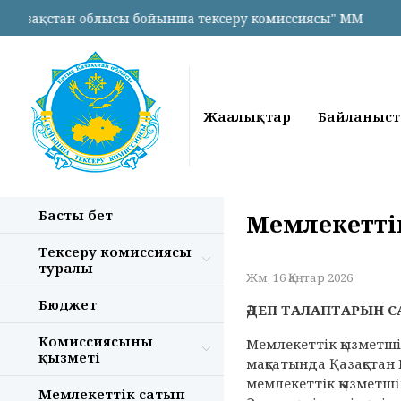
тан облысы бойынша тексеру комиссиясы" ММ
Жаңалықтар
Байланыст
Басты бет
Мемлекеттік
Тексеру комиссиясы
туралы
Жм, 16 Қаңтар 2026
Бюджет
ӘДЕП ТАЛАПТАРЫН С
Комиссиясының
Мемлекеттiк қызметшi
қызметі
мақсатында Қазақстан
мемлекеттік қызметшіл
Мемлекеттік сатып