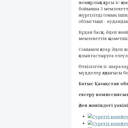
жемқорлыққа қарсы іс
бойынша 5 мемлекетті
жүргізілді (оның ішін
облыстық, 4 - ауданд
Бұдан басқа, Әдеп жө
мемлекеттік қызметші
Сонымен қатар Әдеп 
қалыптастыруға елеулі
Өткізілген іс-шарала
мүдделер қақтығысы 
Батыс Қазақстан о
ексеру комиссиясы
Әдеп жөнін