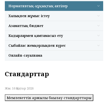
Нормативтық-құқықтық актілер
Халықпен жұмыс істеу
Азаматтық бюджет
Кадырлармен қамтамасыз ету
Сыбайлас жемқорлықпен күрес
Онлайн-сауалнама
Стандарттар
Жм, 16 Қаңтар 2026
Мемлекеттiк қаржылық бақылау стандарттары