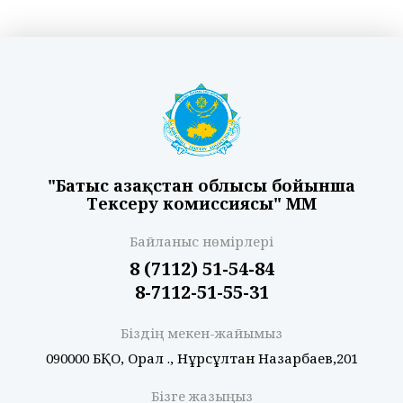
"Батыс Қазақстан облысы бойынша
Тексеру комиссиясы" ММ
Байланыс нөмірлері
8 (7112) 51-54-84
8-7112-51-55-31
Біздің мекен-жайымыз
090000 БҚО, Орал қ., Нұрсұлтан Назарбаев,201
Бізге жазыңыз